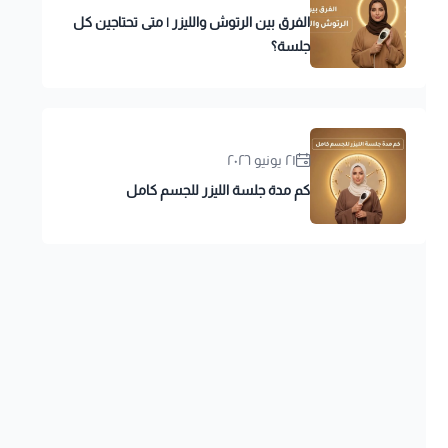
الفرق بين الرتوش والليزر | متى تحتاجين كل
جلسة؟
٢١ يونيو ٢٠٢٦
كم مدة جلسة الليزر للجسم كامل