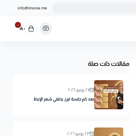
info@imooie.me
٠
٠
مقالات ذات صلة
٢٨ يونيو ٢٠٢٦
بعد كم جلسة ليزر يختفي شعر الإبط
٢٣ يونيو ٢٠٢٦