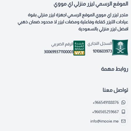
الموقع الرسمي ليزر منزلي اي مووي
متجر ليزر اي مووي الموقع الرسمي اجهزة ليزر منزلي بقوة
عيادات الليزر كفاءة وفاعلية ومضات ليزر لا محدود ضمان ذهبي
افضل ليزر منزلي بالسعودية
السجل التجاري
الرقم الضريبي
1010603973
300699371100003
روابط مهمة
تواصل معنا
+966549188876
+966565259667
info@imooie.me