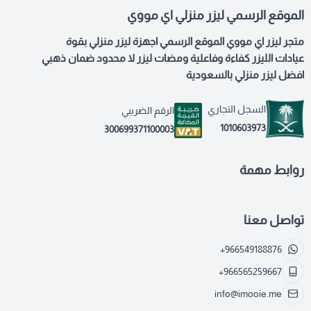
الموقع الرسمي ليزر منزلي اي مووي
متجر ليزر اي مووي الموقع الرسمي اجهزة ليزر منزلي بقوة
عيادات الليزر كفاءة وفاعلية ومضات ليزر لا محدود ضمان ذهبي
افضل ليزر منزلي بالسعودية
السجل التجاري
الرقم الضريبي
1010603973
300699371100003
روابط مهمة
تواصل معنا
+966549188876
+966565259667
info@imooie.me