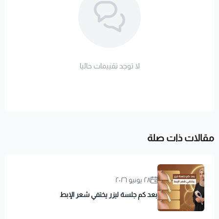
لا توجد تقييمات حاليا
مقالات ذات صلة
٢٨ يونيو ٢٠٢٦
بعد كم جلسة ليزر يختفي شعر الإبط