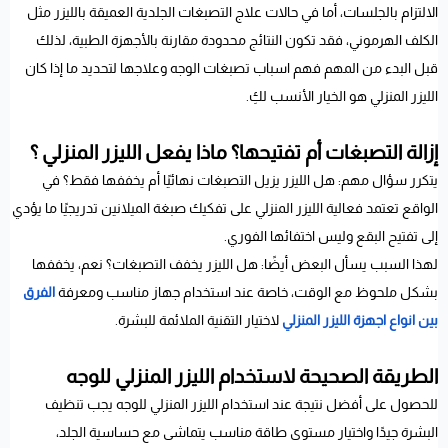
الالتزام بالجلسات، أما في حالات علاج التصبغات الجلدية العميقة بالليزر مثل
الكلف الهرموني، فقد تكون النتائج محدودة مقارنة بالأجهزة الطبية، لذلك
قبل البدء من المهم فهم اسباب تصبغات الوجه وعلاجها لتحديد ما إذا كان
الليزر المنزلي هو الخيار الأنسب لكِ.
إزالة التصبغات أم تفتيحها؟ ماذا يفعل الليزر المنزلي ؟
يتكرر سؤال مهم: هل الليزر يزيل التصبغات نهائيًا أم يخففها فقط؟ في
الواقع تعتمد فعالية الليزر المنزلي على تفكيك صبغة الميلانين تدريجيًا ما يؤدي
إلى تفتيح البقع وليس اختفائها الفوري.
لهذا السبب يسأل البعض أيضًا: هل الليزر يخفف التصبغات؟ نعم، يخففها
بشكل ملحوظ مع الوقت، خاصة عند استخدام جهاز مناسب ومعرفة
الفرق
بين انواع اجهزة الليزر المنزلي
لاختيار التقنية الملائمة للبشرة.
الطريقة الصحيحة لاستخدام الليزر المنزلي للوجه
للحصول على أفضل نتيجة عند استخدام الليزر المنزلي للوجه يجب تنظيف
البشرة جيدًا واختيار مستوى طاقة مناسب يتماشى مع حساسية الجلد،