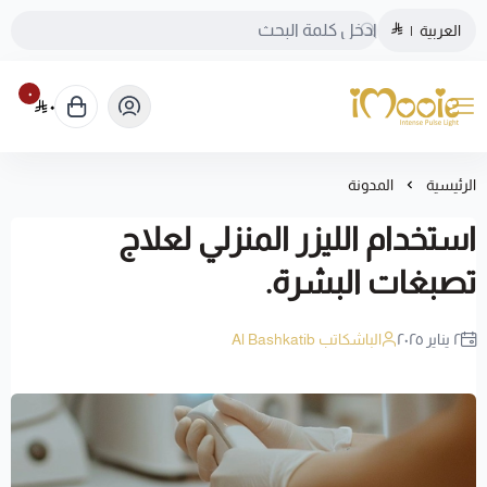
العربية
|
٠
٠
الموقع الرسمي ليزر منزلي اي مووي
الرئيسية
المدونة
استخدام الليزر المنزلي لعلاج
تصبغات البشرة.
٢ يناير ٢٠٢٥
الباشكاتب Al Bashkatib