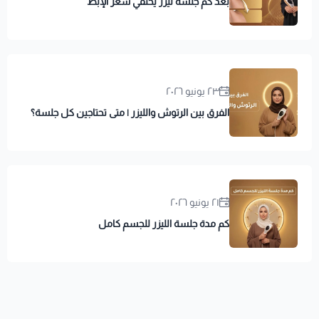
بعد كم جلسة ليزر يختفي شعر الإبط
٢٣ يونيو ٢٠٢٦
الفرق بين الرتوش والليزر | متى تحتاجين كل جلسة؟
٢١ يونيو ٢٠٢٦
كم مدة جلسة الليزر للجسم كامل