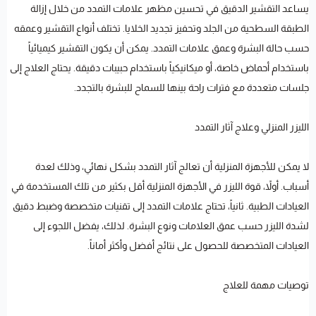
يساعد التقشير الدقيق في تحسين مظهر علامات التمدد من خلال إزالة
الطبقة السطحية من الجلد وتحفيز تجديد الخلايا. تختلف أنواع التقشير وعمقه
حسب حالة البشرة وعمق علامات التمدد. يمكن أن يكون التقشير كيميائياً
باستخدام أحماض خاصة، أو ميكانيكياً باستخدام حبيبات دقيقة. يحتاج العلاج إلى
جلسات متعددة مع فترات راحة بينها للسماح للبشرة بالتجدد.
الليزر المنزلي وعلاج آثار التمدد
لا يمكن للأجهزة المنزلية أن تعالج آثار التمدد بشكل نهائي، وذلك لعدة
أسباب. أولاً، قوة الليزر في الأجهزة المنزلية أقل بكثير من تلك المستخدمة في
العيادات الطبية. ثانياً، تحتاج علامات التمدد إلى تقنيات متخصصة وضبط دقيق
لشدة الليزر حسب عمق العلامات ونوع البشرة. لذلك، يفضل اللجوء إلى
العيادات المتخصصة للحصول على نتائج أفضل وأكثر أماناً.
توصيات مهمة للعلاج