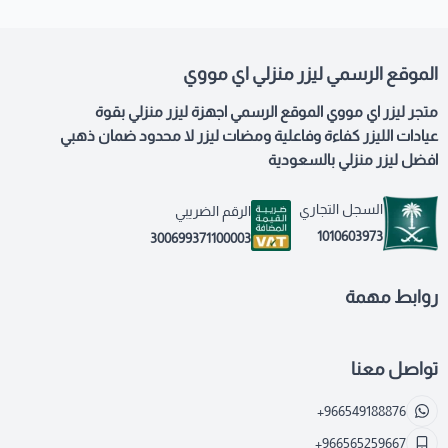
الموقع الرسمي ليزر منزلي اي مووي
متجر ليزر اي مووي الموقع الرسمي اجهزة ليزر منزلي بقوة
عيادات الليزر كفاءة وفاعلية ومضات ليزر لا محدود ضمان ذهبي
افضل ليزر منزلي بالسعودية
السجل التجاري
الرقم الضريبي
1010603973
300699371100003
روابط مهمة
تواصل معنا
+966549188876
+966565259667