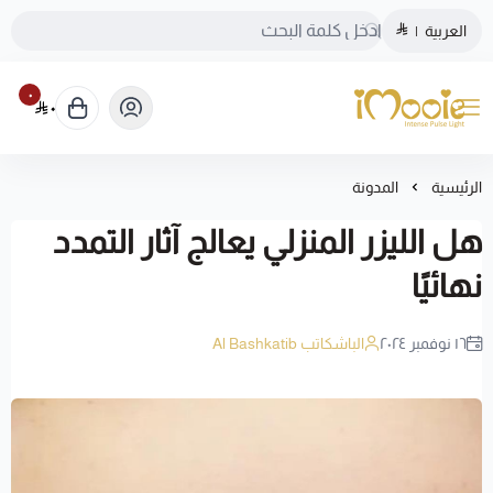
العربية
|
٠
٠
الموقع الرسمي ليزر منزلي اي مووي
الرئيسية
المدونة
هل الليزر المنزلي يعالج آثار التمدد
نهائيًا
١٦ نوفمبر ٢٠٢٤
الباشكاتب Al Bashkatib