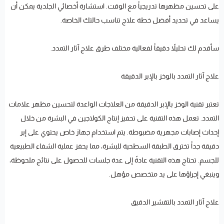
على تحسين مظهرها تدريجياً مع الوقت. استشارة أخصائي الجلدية يمكن أن
يساعد في تحديد أفضل خطة علاج تناسب حالتك الخاصة.
سأقدم لك تحليلاً دقيقاً لفعالية مختلف طرق علاج آثار التمدد.
علاج آثار التمدد بالوخز بالإبر الدقيقة
تعتبر تقنية الوخز بالإبر الدقيقة من العلاجات الواعدة لتحسين مظهر علامات
التمدد. تعمل هذه التقنية على تحفيز إنتاج الكولاجين في البشرة من خلال
إحداث إصابات مجهرية مضبوطة. يتم استخدام جهاز خاص يحتوي على إبر
دقيقة جداً تخترق الطبقة السطحية للبشرة، مما يحفز عملية الشفاء الطبيعية
للجسم. تحتاج هذه التقنية عادةً إلى عدة جلسات للحصول على نتائج ملحوظة،
وينبغي إجراؤها على يد متخصص مؤهل.
علاج آثار التمدد بالتقشير الدقيق