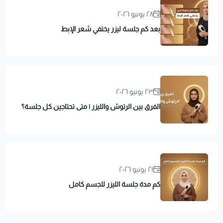
٢٨ يونيو ٢٠٢٦
بعد كم جلسة ليزر يختفي شعر الإبط
٢٣ يونيو ٢٠٢٦
الفرق بين الرتوش والليزر | متى تحتاجين كل جلسة؟
٢١ يونيو ٢٠٢٦
كم مدة جلسة الليزر للجسم كامل