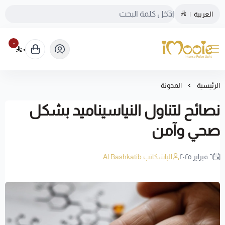
العربية
|
٠
٠
الموقع الرسمي ليزر منزلي اي مووي
الرئيسية
المدونة
نصائح لتناول النياسيناميد بشكل
صحي وآمن
٦ فبراير ٢٠٢٥
الباشكاتب Al Bashkatib