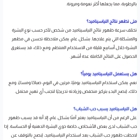
بالرطوبة، مما يجعلها أكثر نعومة ومرونة.
متى تظهر نتائج النياسيناميد؟
تختلف سرعة ظهور نتائج النياسيناميد من شخص لآخر حسب نوع البشرة
والمشكلة التي يتم علاجها. بشكل عام، يمكن ملاحظة تحسن في مظهر
البشرة خلال أسابيع قليلة من الاستخدام المنتظم. ومع ذلك، قد يستغرق
الحصول على النتائج الكاملة عدة أشهر.
هل يستعمل النياسيناميد يومياً؟
نعم، يمكن استخدام النياسيناميد يوميًا، مرتين في اليوم، صباحًا ومساءً. ومع
ذلك، يُنصح البدء بتركيز منخفض وزيادته تدريجيًا لتجنب أي تهيج محتمل.
هل النياسيناميد يسبب حب الشباب؟
على الرغم من أن النياسيناميد يعتبر آمنًا بشكل عام، إلا أنه قد يسبب ظهور
حب الشباب لدى بعض الأشخاص، خاصة ذوي البشرة الدهنية أو الحساسة. إذا
لاحظت ظهور حب الشباب بعد استخدام النياسيناميد، يُنصح بالتوقف عن