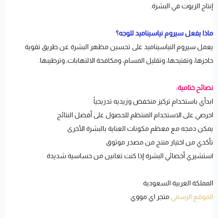
إنتاج الزيوت في البشرة.
ماذا يفعل سيروم نياسيناميد للوجه؟
يعمل سيروم النياسيناميد على تحسين مظهر البشرة عن طريق تقوية
حاجزها، وتفتيحها، وتقليل المسام، ومكافحة الالتهابات، وترطيبها.
نصائح ختامية:
ابدأي باستخدام تركيز منخفض وزيديه تدريجياً
احرصي على الاستخدام المنتظم للحصول على أفضل النتائج
يمكن دمجه مع معظم مكونات العناية بالبشرة الأخرى
تأكدي من اختيار منتج من مصدر موثوق
استشيري أخصائي البشرة إذا كنت تعانين من حساسية شديدة
المملكة العربية السعودية
الموقع الرسمي
متجر اي مووي