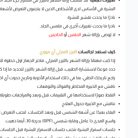
تغييرات صبغية
. قد تتسبب إزالة الشعر بالليزر في اسمرار جزء الجلد ال
البشرة في الأساس لدى الأشخاص الذين لا يتجنبون التعرض لأشعة 
نادرًا ما يحدث تقشير للبشرة
نادرا ما يحدث تغييرات أخرى في ملمس الجلد.
لا يُوصى بإزالة شعر
الجفنين
أو
الحاجبين
كيف تستعد لجالسات
الليزر المنزلي أي مووي
إذا كنت مهتمًا بإزالة الشعر بالليزر المنزلي، فاختر الجهاز اول خطو
حدد موعدًا لاستشارة الطبيب، قبل إزالة الشعر بالليزر لتحديد ما إذا
راجع تاريخك الطبي، بما في ذلك استخدام الأدوية وتاريخ حدوث أي اضط
ناقش مع الخبيرة المخاطر والفوائد والتوقعات
التقط صورًا لاستخدامها في التقييمات قبل وبعد والمراجعات طويلة
نناقش مع الخبيرة جدول العلاج
البقاء بعيدًا عن أشعة الشمس قبل وبعد الجلسات. لتجنب التعرض
واسع المدى ذا عامل وقاية شمسي (SPF) بدرجة 30، أينما ذهبت.
جلسات اسمرار البشرة نتجنب جلسات الاسمرار للبشرة قبل الجلسات