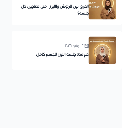
الفرق بين الرتوش والليزر | متى تحتاجين كل
جلسة؟
٢١ يونيو ٢٠٢٦
كم مدة جلسة الليزر للجسم كامل