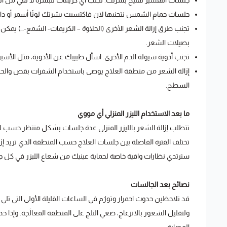
جلسات التقشير تفتيح بشرتك. تجنب أي كريمات للبشرة لا تقي من
جلسات حمام الشمس نتجنبها لان فاكتسبت بشرتك لونًا أسمر أو داكنًا
تجنب طرق إزالة الشعر الأخرى (الحلاوة – الكريمات- الشمع-…) يمكن 
بصيلات الشعر.
تجنب أدوية سيولة الدم الأخرى. اسأل طبيبك عن الأدوية، مثل الأسبرين
إزالة الشعر من منطقة العلاج يوصى باستخدام الشفرات بقص والحلاقة
السطح.
ما بعد الاستخدام الليزر المنزلي أي مووي
تتطلب إزالة الشعر بالليزر المنزلي عدة جلسات بشكل منتظر حسب 
تختلف الفترة الفاصلة بين جلسات العلاج حسب المنطقة الذي تريد إزا
سترتدي نظارات واقية خاصة لحماية عينيك من شعاع الليزر في كل ج
نصائح بعد الجالسات
قد تلاحظين حدوث احمرار وتورُم في الساعات القليلة الأولى التي تلي إجر
ولتقليل الشعور بالانزعاج، ضعي الثلج على المنطقة المعالَجة. وإذا 