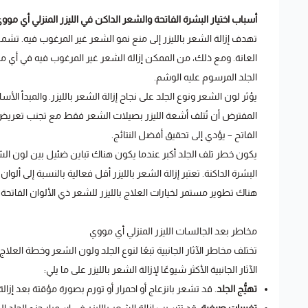
أسباب اختيار البشرة الفاتحة والشعر الداكن في الليزر المنزلي أي موو
تهدف إزالة الشعر بالليزر إلى منع نمو الشعر غير المرغوب فيه. تش
العانة. ومع ذلك، من الممكن إزالة الشعر غير المرغوب فيه في أي منط
الجلد المرسوم عليه الوشم.
يؤثر لون الشعر ونوع الجلد على نجاح إزالة الشعر بالليزر. والمبد
المفترض أن تُتلف أشعة الليزر بصيلات الشعر فقط مع تجنب تعريض الج
الفاتح – يؤدي إلى تحقيق أفضل النتائج.
يكون خطر تلف الجلد أكبر عندما يكون هناك تباين ضئيل بين لون الشعر وال
البشرة الداكنة. تعتبر إزالة الشعر بالليزر أقل فعالية بالنسبة إلى أل
هناك تطوير مستمر لخيارات العلاج بالليزر للشعر ذي الألوان الفاتحة.
مخاطر بعد الجالسات الليزر المنزلي أي مووي
تختلف مخاطر الآثار الجانبية تبعًا لنوع الجلد ولون الشعر وخطة العلاج
الآثار الجانبية الأكثر شيوعًا لإزالة الشعر بالليزر على ما يلي:
تهيُّج الجلد
. قد تشعر بانزعاج أو احمرار أو تورم بصورة مؤقتة بعد إزالة