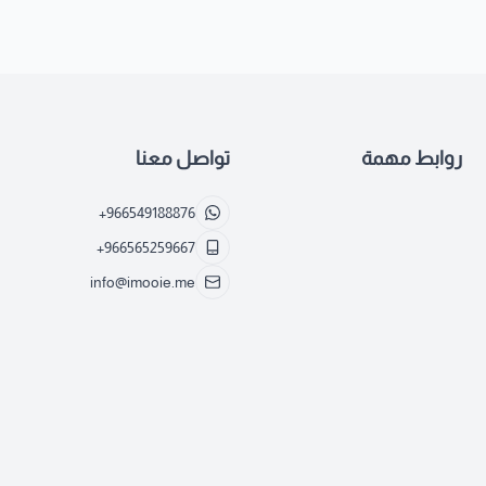
روابط مهمة
تواصل معنا
+966549188876
+966565259667
info@imooie.me