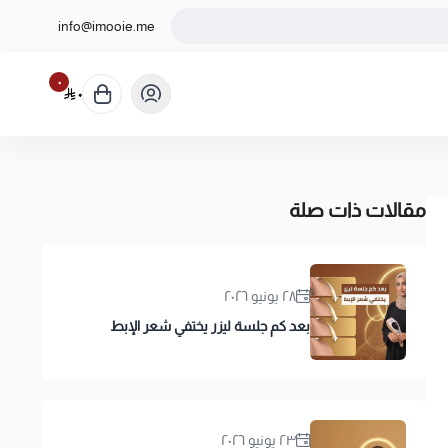
info@imooie.me
٠
٠
مقالات ذات صلة
٢٨ يونيو ٢٠٢٦
بعد كم جلسة ليزر يختفي شعر الإبط
٢٣ يونيو ٢٠٢٦