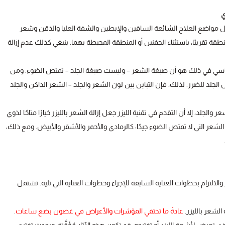
ي
مل مواضع العلاج الشائعة الساقين والإبطين والشفة العليا والذقن وشعر
قة تقريبًا، باستثناء الجفنين أو المنطقة المحيطة بهما. ينبغي كذلك عدم إزالة
أ الأساسي في ذلك هو أن صبغة الشعر – وليست صبغة الجلد – تمتص الضوء. ومن
لد للضرر. لذلك، فإن التباين بين لون الشعر والجلد – الشعر الداكن والجلد
جلد، إلا أن التقدم في تقنية الليزر جعل إزالة الشعر بالليزر خيارًا متاحًا لذوي
وان الشعر التي لا تمتص الضوء جيدًا: كالرمادي والأحمر والأشقر والأبيض. ومع ذلك،
 والالتزام بخطوات العناية السابقة للإجراء وخطوات العناية التي تليه. تشتمل
 الشعر بالليزر.
عادةً ما تختفي المؤشرات والأعراض في غضون بضع ساعات
.