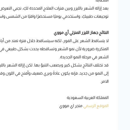
المصابة.
بعد إزالة الشعر بالليزر وبين فترات العلاج المحددة لكِ، تجنبي ا
توجيهات طبيبكِ. واستخدمي يوميًا مستحضرًا واقيًا من الشمس واس
النتائج جهاز الليزر المنزلي أي مووي
لا يتساقط الشعر على الفور، لكنه سيتساقط خلال فترة تمتد من أيام 
المتكررة ضرورية لأن نمو الشعر وتساقطه يحدث بشكل طبيعي في دور
الشعر في مرحلة النمو الجديدة.
قد تختلف النتائج بشكل كبير ويصعب التنبؤ بها. لكن إزالة الشعر ب
إلى النمو من جديد، فإنه يكون عادةً وبري ضعيف وأفتح في اللون وقد
الامر.
المملكة العربية السعودية
الموقع الرسمي
متجر اي مووي