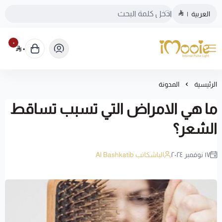
العربية
|
٠
٠
الموقع الرسمي ليزر منزلي اي مووي
الرئيسية
المدونة
ما هي الامراض التي تسبب تساقط
الشعر؟
١٧ نوفمبر ٢٠٢٤
الباشكاتب Al Bashkatib