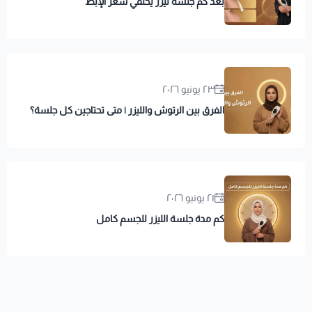
بعد كم جلسة ليزر يختفي شعر الإبط
٢٣ يونيو ٢٠٢٦
الفرق بين الرتوش والليزر | متى تحتاجين كل جلسة؟
٢١ يونيو ٢٠٢٦
كم مدة جلسة الليزر للجسم كامل