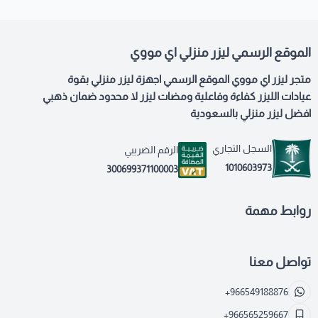
الموقع الرسمي ليزر منزلي اي مووي
متجر ليزر اي مووي الموقع الرسمي اجهزة ليزر منزلي بقوة
عيادات الليزر كفاءة وفاعلية ومضات ليزر لا محدود ضمان ذهبي
افضل ليزر منزلي بالسعودية
السجل التجاري
الرقم الضريبي
1010603973
300699371100003
روابط مهمة
تواصل معنا
+966549188876
+966565259667