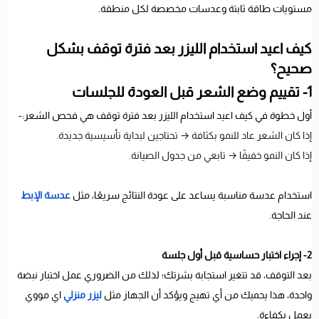
مستويات طاقة ثابتة وعدسات مخصصة لكل منطقة.
كيف اعيد استخدام الليزر بعد فترة توقف بشكل
صحيح؟
1- تقييم وضع الشعر قبل العودة للجلسات
أول خطوة في كيف اعيد استخدام الليزر بعد فترة توقف هي فحص الشعر:-
إذا كان الشعر عاد للنمو بكثافة → تحتاجين لبداية تأسيسية جديدة.
إذا كان النمو خفيفًا → تابعي من جدول الصيانة.
استخدام عدسة مناسبة يساعد على عودة النتائج سريعًا، مثل
عدسة الإبط
عند الحاجة.
2- إجراء اختبار حساسية قبل أول جلسة
بعد التوقف، قد تتغير استجابة بشرتك؛ لذلك من الضروري عمل اختبار نبضة
واحدة، هذا يحميك من أي تهيج ويؤكد أن الجهاز مثل
ليزر منزلي
اي مووي
يعمل بكفاءة.