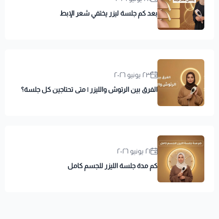
بعد كم جلسة ليزر يختفي شعر الإبط
٢٣ يونيو ٢٠٢٦
الفرق بين الرتوش والليزر | متى تحتاجين كل جلسة؟
٢١ يونيو ٢٠٢٦
كم مدة جلسة الليزر للجسم كامل