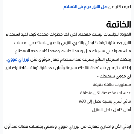
اعرف اكثر عن
هل الليزر حرام فى الاسلام
الخاتمة
العودة للجلسات ليست معقدة، لكن لها خطوات محددة كيف اعيد استخدام
الليزر بعد فترة توقف؟ ابدئي بالتدرج، التزمي بالجدول، استخدمي عدسات
مناسبة، واعتني ببشرتك قبل وبعد الجلسة، ومهما كانت مدة الانقطاع،
يمكنك استرجاع النتائج بسرعة عند استخدام جهاز موثوق مثل
ليزر اي مووي
.
إذا كنتِ ترغبين باستعادة نتائجك بسرعة وأمان بعد فترة توقف، فاختيارك ليزر
اي مووي سيمنحك:-
مستويات طاقة دقيقة
عدسات مخصصة لكل منطقة
نتائج أسرع بنسبة تصل إلى 90%
أمان كامل داخل المنزل
ابدئي الآن و اختاري جهازك من ليزر اي مووي وتمتعي بجلسات فعالة منذ أول