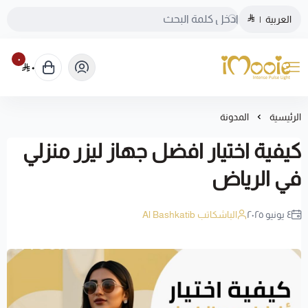
العربية
|
٠
٠
الموقع الرسمي ليزر منزلي اي مووي
الرئيسية
المدونة
كيفية اختيار افضل جهاز ليزر منزلي
في الرياض
٤ يونيو ٢٠٢٥
الباشكاتب Al Bashkatib