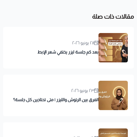
مقالات ذات صلة
٢٨ يونيو ٢٠٢٦
بعد كم جلسة ليزر يختفي شعر الإبط
٢٣ يونيو ٢٠٢٦
الفرق بين الرتوش والليزر | متى تحتاجين كل جلسة؟