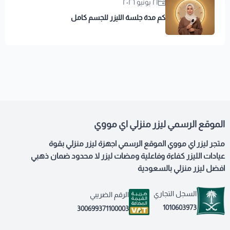
٢١ يونيو ٢٠٢٦
كم مدة جلسة الليزر للجسم كامل
الموقع الرسمي ليزر منزلي اي مووي
متجر ليزر اي مووي الموقع الرسمي اجهزة ليزر منزلي بقوة
عيادات الليزر كفاءة وفاعلية ومضات ليزر لا محدود ضمان ذهبي
افضل ليزر منزلي بالسعودية
السجل التجاري
الرقم الضريبي
1010603973
300699371100003