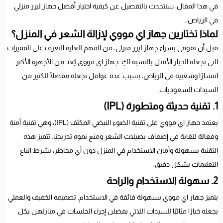
في هذا المقال، سنتحدث بالتفصيل عن كيفية اختيار أفضل جهاز ليزر منزلي
في الرياض،.
لماذا تختارين جهاز اي مووي لإزالة الشعر في المنزل؟
قبل أن تقومي بشراء جهاز ليزر منزلي، من المهم للغاية التعرف على المميزات
التي تجعله الخيار الأمثل بالنسبة لكِ. جهاز اي مووي يُعد من الأجهزة الأكثر
انتشارًا وشعبية في الرياض، بسبب عدة عوامل تجعله مفضلًا للكثير من
السيدات السعوديات.
1. تقنية حديثة ومتطورة (IPL)
يعتمد جهاز اي مووي على تقنية الضوء النبضي المكثف (IPL)، وهي تقنية آمنة
وفعالة للغاية في إضعاف بصيلات الشعر ومنع نموه تدريجيًا. تتميز هذه
التقنية بسهولة وأمان الاستخدام في المنزل دون أي مخاطر، بشرط اتباع
التعليمات بشكل دقيق.
2. سهولة الاستخدام والراحة
يتميز جهاز اي مووي بسهولة فائقة في الاستخدام. تصميمه الخفيف والعملي
يجعله خيارًا مثاليًا للسيدات اللاتي يفضلن إجراء الجلسات في منازلهن بكل