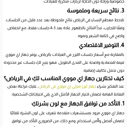
خصوصية وراحة دون الحاجة لزيارات متكررة للعيادات.
3. نتائج سريعة وملموسة
تلاحظ معظم النساء في الرياض نتائج ملحوظة بعد عدد قليل من الجلسات.
وفقًا للتجارب، تبدأ النتائج بالظهور عادة بعد 3-4 جلسات فقط، مع انخفاض
واضح في كثافة الشعر ونموه.
4. التوفير الاقتصادي
بالمقارنة مع أسعار جلسات الليزر في العيادات بالرياض، يوفر جهاز اي مووي
قيمة اقتصادية واضحة على المدى الطويل. فهو يتيح لكِ جلسات غير محدودة
دون تحمل تكاليف إضافية.
كيف تختارين جهاز اي مووي المناسب لكِ في الرياض؟
عند التفكير بشراء
جهاز ليزر منزلي اي مووي في الرياض
، عليكِ مراعاة بعض
النقاط الهامة لضمان اختيار الجهاز الأمثل الذي يلبي احتياجاتكِ الشخصية:
1. التأكد من توافق الجهاز مع لون بشرتكِ
جهاز اي مووي مزود بمستشعرات متقدمة تتعرف على لون البشرة تلقائيًا
لضمان أفضل وأأمن استخدام. ومع ذلك، من الضروري التأكد من توافق