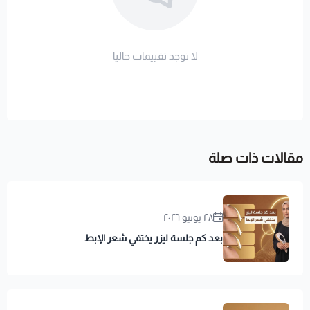
لا توجد تقييمات حاليا
مقالات ذات صلة
٢٨ يونيو ٢٠٢٦
بعد كم جلسة ليزر يختفي شعر الإبط