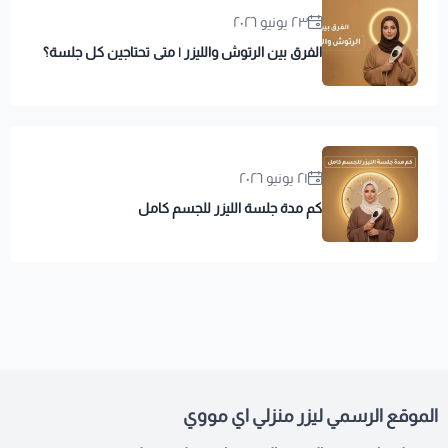
٢٣ يونيو ٢٠٢٦
الفرق بين الرتوش والليزر | متى تحتاجين كل جلسة؟
٢١ يونيو ٢٠٢٦
كم مدة جلسة الليزر للجسم كامل
الموقع الرسمي ليزر منزلي اي مووي