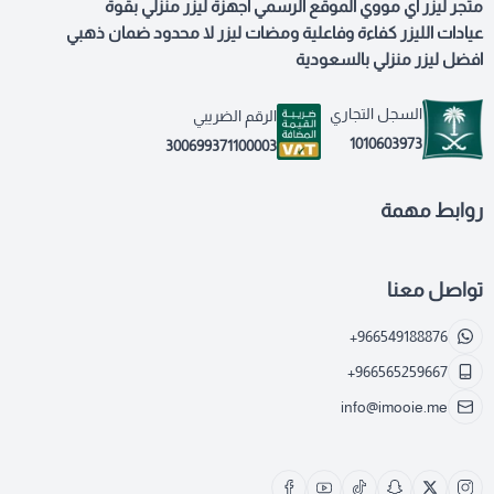
متجر ليزر اي مووي الموقع الرسمي اجهزة ليزر منزلي بقوة
عيادات الليزر كفاءة وفاعلية ومضات ليزر لا محدود ضمان ذهبي
افضل ليزر منزلي بالسعودية
السجل التجاري
الرقم الضريبي
1010603973
300699371100003
روابط مهمة
تواصل معنا
+966549188876
+966565259667
info@imooie.me