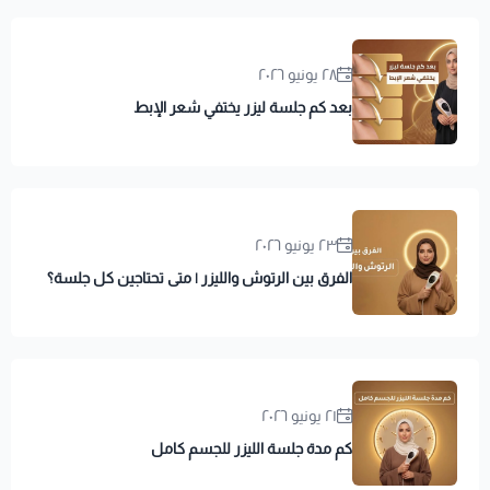
٢٨ يونيو ٢٠٢٦
بعد كم جلسة ليزر يختفي شعر الإبط
٢٣ يونيو ٢٠٢٦
الفرق بين الرتوش والليزر | متى تحتاجين كل جلسة؟
٢١ يونيو ٢٠٢٦
كم مدة جلسة الليزر للجسم كامل