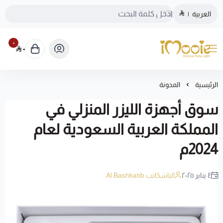
العربية
|
٠
٠
الموقع الرسمي ليزر منزلي اي مووي
الرئيسية
المدونة
سوق أجهزة الليزر المنزلي في
المملكة العربية السعودية لعام
2024م
٤ يناير ٢٠٢٥
الباشكاتب Al Bashkatib