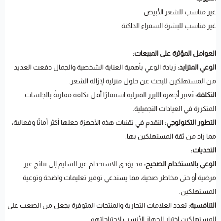
غير مناسب للشعر الأبيض
غير مناسب للبشرة السمراء الداكنة
العوامل المؤثرة على المبيعات:
الوعي المتزايد:
زيادة الوعي بأهمية العناية الشخصية والجمال دفعت العديد
من المستهلكين للبحث عن حلول منزلية لإزالة الشعر.
التكلفة:
تُعتبر أجهزة الليزر المنزلية استثمارًا أقل تكلفة مقارنةً بالجلسات
المتكررة في العيادات التجميلية.
التطور التكنولوجي:
التقدم في تقنيات هذه الأجهزة جعلها أكثر أمانًا وفعالية،
مما زاد من ثقة المستهلكين بها.
التحديات:
الوعي بالاستخدام الصحيح:
قد يؤدي الاستخدام غير السليم إلى نتائج غير
مرضية أو حتى مخاطر صحية، مما يستدعي توفير تعليمات واضحة وتوعية
المستهلكين.
التنافسية:
تعدد العلامات التجارية والمنتجات المتوفرة يجعل من الصعب على
المستهلكين اختيار الجهاز الأنسب لاحتياجاتهم.