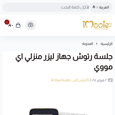
العربية
|
٠
٠
الموقع الرسمي ليزر منزلي اي مووي
الرئيسية
المدونة
جلسة رتوش جهاز ليزر منزلي اي
مووي
٢٦ فبراير ٢٠٢٥
الباشكاتب Al Bashkatib