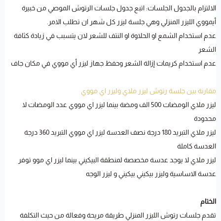
الالتزام بالجدول الجلسات: اتبع جدول جلسات الرتوش الموصي من خبيرة
أيمووي الليزر المنزلي وهي جلسة ليزر كل شهر ان تطلب الامر.
عدم استخدام الشمع او الحلاوة او النتف للشعر لان يتسبب في زيادة كثافة
الشعر
عدم استخدام كريمات إزالة الشعر وحفظ جهاز ليزر أي مووي في مكان جاف
مقارنة بين جلسة رتوش ليزر ملاي وليزر اي مووي
ليزر ملاي الومضات 500 الف ومضة بينما ليزر اي مووي عدد الومضات لا
محدودة
ليزر ملاي التبريد 180 درجة نصف العدسة ليزر اي مووي التبريد 360 درجة
العدسة كاملة
ليزر ملاي لا يوجد عدسة مخصصة لمنطقة البيكيني بينما ليزر اي موو توفر
عدسة الاساسية وليزر بيكيني بيكيني و ليزر الوجه
الختام
تقدم جلسات رتوش الليزر المنزلي طريقة مريحة وفعالة من حيث التكلفة