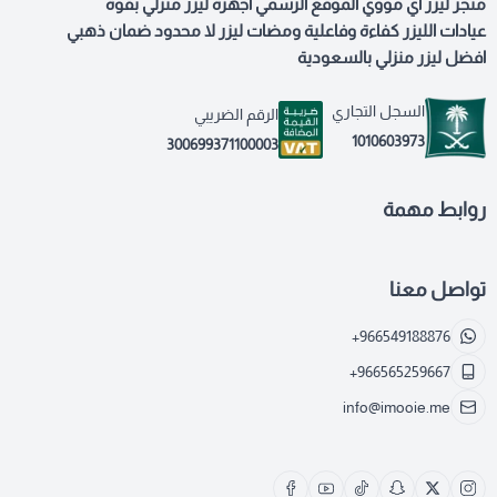
متجر ليزر اي مووي الموقع الرسمي اجهزة ليزر منزلي بقوة
عيادات الليزر كفاءة وفاعلية ومضات ليزر لا محدود ضمان ذهبي
افضل ليزر منزلي بالسعودية
السجل التجاري
الرقم الضريبي
1010603973
300699371100003
روابط مهمة
تواصل معنا
+966549188876
+966565259667
info@imooie.me