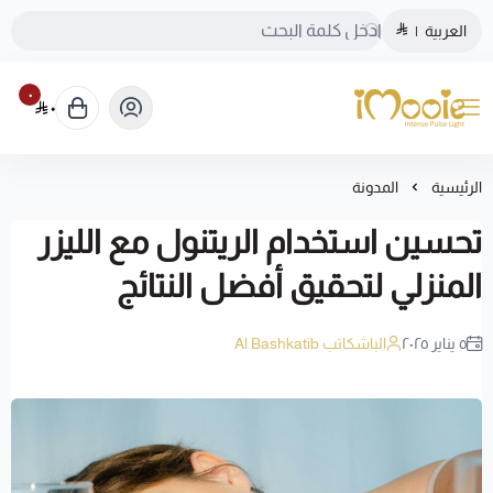
العربية
|
٠
٠
الموقع الرسمي ليزر منزلي اي مووي
الرئيسية
المدونة
تحسين استخدام الريتنول مع الليزر
المنزلي لتحقيق أفضل النتائج
٥ يناير ٢٠٢٥
الباشكاتب Al Bashkatib