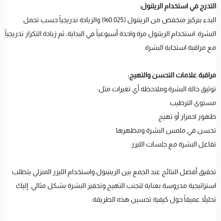
التدرج في استخدام الريتنول:
البدء بتركيز منخفض من الريتنول (0.025%) والزيادة تدريجياً حسب تحمل
البشرة. استخدام الريتنول مرة واحدة أسبوعياً في البداية، ثم زيادة التكرار تدريجياً
مع مراقبة استجابة البشرة.
مراقبة علامات التحسن والتهيج:
توثيق حالة البشرة وملاحظة أي تغيرات مثل:
مستوى الترطيب
ظهور احمرار أو تهيج
تحسن في ملمس البشرة ومظهرها
تفاعل البشرة مع جلسات الليزر
تحقيق أفضل النتائج عند الجمع بين الريتينول واستخدام الليزر المنزلي يتطلب
استراتيجية مدروسة بعناية لتجنب التهيج وتحفيز البشرة بشكل مثالي. إليك
تحليلاً عميقاً حول كيفية تحسين هذه الطريقة: