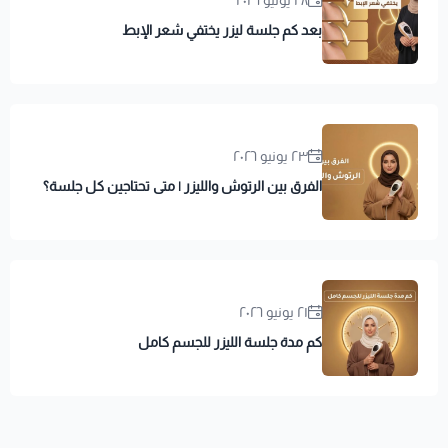
٢٨ يونيو ٢٠٢٦
بعد كم جلسة ليزر يختفي شعر الإبط
٢٣ يونيو ٢٠٢٦
الفرق بين الرتوش والليزر | متى تحتاجين كل جلسة؟
٢١ يونيو ٢٠٢٦
كم مدة جلسة الليزر للجسم كامل