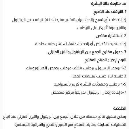
هـ. متابعة حالة البشرة
1.
التوقف عند التهيج
:
إذا لاحظت أي تهيج زائد (احمرار، تقشير مفرط، حكة)، توقف عن الريتينول
والليزر مؤقتاً وركز على الترطيب.
2.
استشارة مختص
:
إذا استمرت الأعراض أو زادت شدتها، استشر طبيب جلدية.
3. جدول مقترح للجمع بين الريتينول والليزر المنزلي
اليوم الإجراء المنتج المقترح
1-2 توقف الريتينول، ترطيب مكثف مرطب بحمض الهيالورونيك
3 جلسة ليزر حسب تعليمات الجهاز
4-5 ترطيب ومهدئات للبشرة كريم بالسيراميد
6-7 إعادة إدخال الريتينول تدريجياً بتركيز منخفض
الخلاصة
يمكن تحقيق نتائج مذهلة من خلال الجمع بين الريتنول والليزر المنزلي عند اتباع
الخطوات السابقة بعناية. المفتاح هو الصبر والتدرج والمراقبة المستمرة