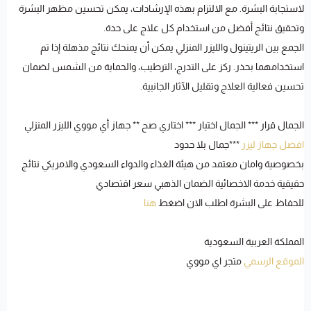
لاستجابة البشرة. مع الالتزام بهذه الإرشادات، يمكن تحسين مظهر البشرة
وتحقيق نتائج أفضل من استخدام كل علاج على حدة.
الجمع بين الريتينول والليزر المنزلي يمكن أن يمنحك نتائج مذهلة إذا تم
استخدامهما بحذر. ركز على التدرج، الترطيب، والحماية من الشمس لضمان
تحسين فعالية العلاج وتقليل الآثار الجانبية.
الجمال قرار *** الجمال اختيار *** اختاري صح ** جهاز أي مووي الليزر المنزلي
افضل جهاز ليزر
***جمال بلا حدود
بخصوصية وامان معتمد من هيئة الغذاء والدواء السعودي والامريكي نتائج
حقيقية خدمة الاخصائية الضمان الذهبي سعر اقتصادي
للحفاظ على البشرة اطلب الان اضغط
هنا
المملكة العربية السعودية
الموقع الرسمي
متجر اي مووي