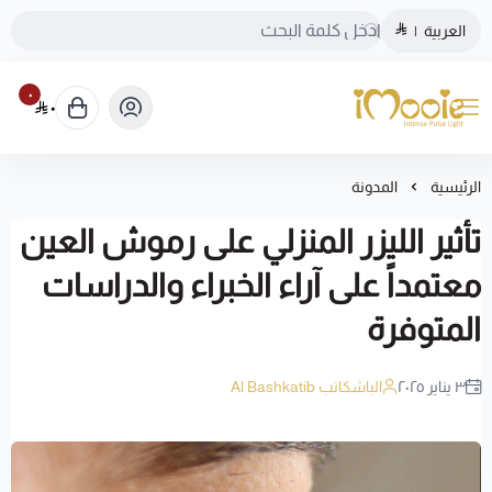
العربية
|
٠
٠
الموقع الرسمي ليزر منزلي اي مووي
الرئيسية
المدونة
تأثير الليزر المنزلي على رموش العين
معتمداً على آراء الخبراء والدراسات
المتوفرة
٣ يناير ٢٠٢٥
الباشكاتب Al Bashkatib