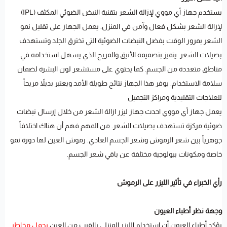
يستخدم جهاز أي مووي لإزالة الشعر بتقنية النبض الضوئي المكثف (IPL)
لإزالة الشعر بشكل فعال وآمن في المنزل. يعمل الجهاز على تقليل نمو
الشعر بمرور الوقت بفضل النبضات الضوئية التي تخترق الجلد وتستهدف
بصيلات الشعر. يتميز بتصميمه الأنيق والمريح الذي يسهل استخدامه في
مناطق متعددة من الجسم. كما يحتوي على مستشعر لون البشرة لضمان
سلامة الاستخدام. يوفر هذا الجهاز نتائج طويلة الأمد ويعتبر بديلاً مريحاً
للعلاجات التقليدية ومراكز التجميل
يعمل جهاز أي مووي احدث جهاز ليزر ازالة الشعر من خلال إرسال نبضات
ضوئية مركزة تستهدف بصيلات الشعر. من المهم فهم أن هناك اختلافاً
جوهرياً بين شعر الرموش وشعر الجسم العادي. رموش العين لها دورة نمو
خاصة ومكونات بيولوجية مختلفة عن باقي شعر الجسم.
رأي الخبراء في تأثير الليزر على الرموش
وجهة نظر أطباء العيون
يؤكد أطباء العيون أن استخدام الليزر المنزلي بالقرب من العين
يحمل مخاطر