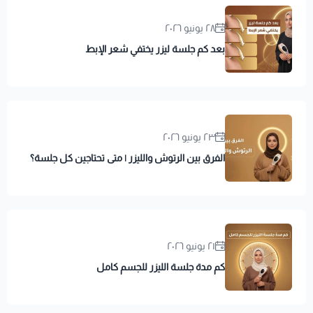
٢٨ يونيو ٢٠٢٦
بعد كم جلسة ليزر يختفي شعر الإبط
٢٣ يونيو ٢٠٢٦
الفرق بين الرتوش والليزر | متى تحتاجين كل جلسة؟
٢١ يونيو ٢٠٢٦
كم مدة جلسة الليزر للجسم كامل