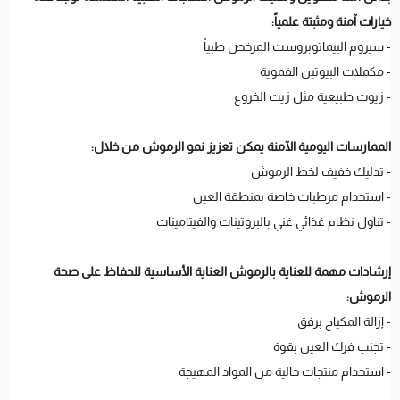
خيارات آمنة ومثبتة علمياً:
- سيروم البيماتوبروست المرخص طبياً
- مكملات البيوتين الفموية
- زيوت طبيعية مثل زيت الخروع
الممارسات اليومية الآمنة يمكن تعزيز نمو الرموش من خلال:
- تدليك خفيف لخط الرموش
- استخدام مرطبات خاصة بمنطقة العين
- تناول نظام غذائي غني بالبروتينات والفيتامينات
إرشادات مهمة للعناية بالرموش العناية الأساسية للحفاظ على صحة
الرموش:
- إزالة المكياج برفق
- تجنب فرك العين بقوة
- استخدام منتجات خالية من المواد المهيجة