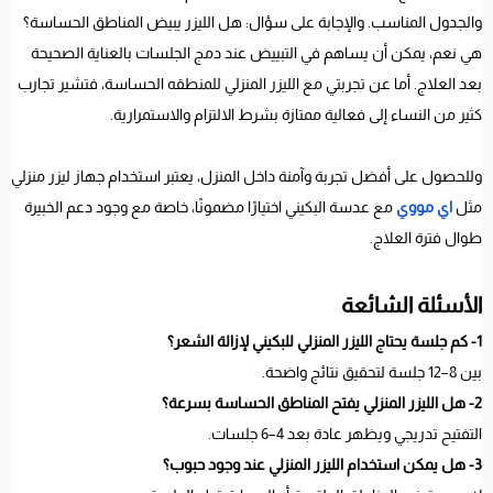
والجدول المناسب. والإجابة على سؤال: هل الليزر يبيض المناطق الحساسة؟
هي نعم، يمكن أن يساهم في التبييض عند دمج الجلسات بالعناية الصحيحة
بعد العلاج. أما عن تجربتي مع الليزر المنزلي للمنطقه الحساسة، فتشير تجارب
كثير من النساء إلى فعالية ممتازة بشرط الالتزام والاستمرارية.
وللحصول على أفضل تجربة وآمنة داخل المنزل، يعتبر استخدام جهاز ليزر منزلي
مثل
اي مووي
مع عدسة البكيني اختيارًا مضمونًا، خاصة مع وجود دعم الخبيرة
طوال فترة العلاج.
الأسئلة الشائعة
1- كم جلسة يحتاج الليزر المنزلي للبكيني لإزالة الشعر؟
بين 8–12 جلسة لتحقيق نتائج واضحة.
2- هل الليزر المنزلي يفتح المناطق الحساسة بسرعة؟
التفتيح تدريجي ويظهر عادة بعد 4–6 جلسات.
3- هل يمكن استخدام الليزر المنزلي عند وجود حبوب؟