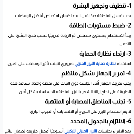
1- تنظيف وتجهيز البشرة
يجب غسل المنطقة جيدًا قبل البدء لضمان امتصاص أفضل للومضات.
2- ضبط مستويات الطاقة
يبدأ الاستخدام بمستوى منخفض ثم الزيادة تدريجيًا حسب قدرة البشرة على
التحمل.
3- ارتداء نظارة الحماية
استخدام
نظارة حماية الليزر المنزلي
ضروري لتجنب تأثير الومضات على العين.
4- تمرير الجهاز بشكل منتظم
يجب تحريك الجهاز أثناء الجلسة دون الثبات على نقطة واحدة. تساعد هذه
الطريقة على نجاح إزالة الشعر بالليزر للمنطقه الحساسة بشكل آمن.
5- تجنب المناطق المصابة أو الملتهبة
لا يتم استخدام الليزر على الجروح أو الالتهابات أو الحبوب البارزة.
6- الالتزام بالجدول المحدد
يعد الالتزام بجلسات
الليزر المنزلي للبكيني
أسبوعيًا أفضل طريقة لضمان نتائج