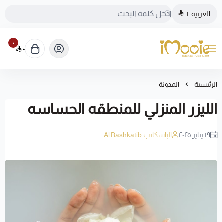
العربية
|
٠
٠
الموقع الرسمي ليزر منزلي اي مووي
الرئيسية
المدونة
الليزر المنزلي للمنطقه الحساسه
١٩ يناير ٢٠٢٥
الباشكاتب Al Bashkatib