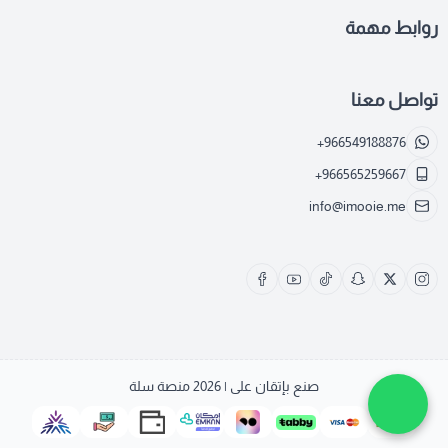
روابط مهمة
تواصل معنا
+966549188876
+966565259667
info@imooie.me
صنع بإتقان على | 2026
منصة سلة