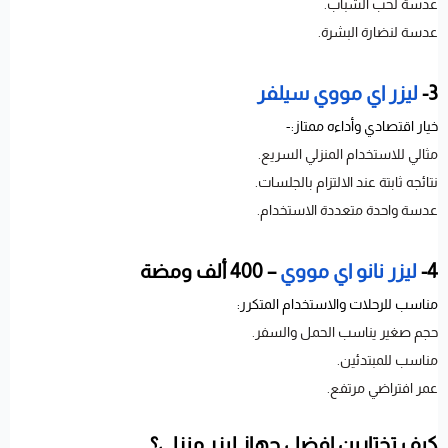
عدسة لحب الشباب.
عدسة لنضارة البشرة.
3-
ليزر اي مووي سيلفر
خيار اقتصادي وأداءه ممتاز:-
مثالي للاستخدام المنزلي السريع.
نتائجه ثابتة عند الالتزام بالجلسات.
عدسة واحدة متعددة الاستخدام.
4-
ليزر نانو اي مووي
– 400 ألف ومضة
مناسب للرحلات والاستخدام المتكرر:
حجم صغير يناسب الحمل والسفر.
مناسب للمبتدئين.
عمر افتراضي مرتفع.
كيف تختارين افضل جهاز ليزر منزلي؟