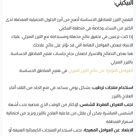
البيكيني:
التفتيح الليزر للمناطق الحساسة أصبح من أبرز الحلول التجميلية المفضلة لدى
الكثير من النساء، وخاصةً في منطقة البيكيني.
إذا كنت ترغبين في تحقيق نتائج مذهلة ومستدامة مع الليزر المنزلي، عليك
الانتباه لبعض العوامل الهامة التي قد تؤثر على نتائج علاجك.
هنا بعض النصائح والاسرار لضمان نجاح جلسات تفتيح المناطق الحساسة
بالليزر المنزلي:
العوامل المؤثرة على نتائج الليزر المنزلي
في تفتيح المناطق الحساسة:
استخدام منتجات ترطيب:
بشكل يومي يساعد في منع الجلد من التلف أثناء
العلاج بالليزر.
تجنب التعرض المفرط للشمس:
الإكثار من الوقت الذي تمضيه تحت أشعة
الشمس المباشرة يمكن أن يقلل من فاعلية العلاج بالليزر ويزيد من احتمالية
اسمرار المنطقة.
الابتعاد عن العوامل المهيجة:
تجنب استخدام المنتجات الكيميائية العنيفة أو