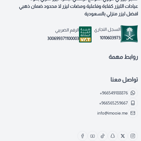
عيادات الليزر كفاءة وفاعلية ومضات ليزر لا محدود ضمان ذهبي
افضل ليزر منزلي بالسعودية
السجل التجاري
الرقم الضريبي
1010603973
300699371100003
روابط مهمة
تواصل معنا
+966549188876
+966565259667
info@imooie.me