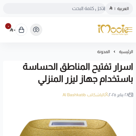
العربية
|
٠
٠
الموقع الرسمي ليزر منزلي اي مووي
الرئيسية
المدونة
اسرار تفتيح المناطق الحساسة
باستخدام جهاز ليزر المنزلي
٢٨ يناير ٢٠٢٥
الباشكاتب Al Bashkatib