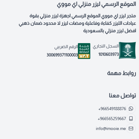
الموقع الرسمي ليزر منزلي اي مووي
متجر ليزر اي مووي الموقع الرسمي اجهزة ليزر منزلي بقوة
عيادات الليزر كفاءة وفاعلية ومضات ليزر لا محدود ضمان ذهبي
افضل ليزر منزلي بالسعودية
السجل التجاري
الرقم الضريبي
1010603973
300699371100003
روابط مهمة
تواصل معنا
+966549188876
+966565259667
info@imooie.me